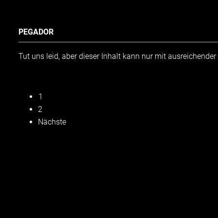
PEGADOR
Tut uns leid, aber dieser Inhalt kann nur mit ausreichende
1
SEITENNUMMERIERUNG
2
DER
Nächste
BEITRÄGE